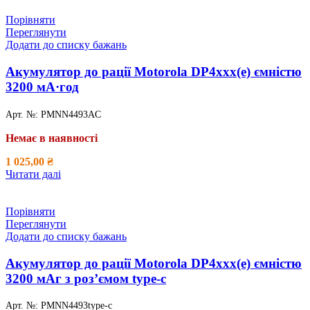
Порівняти
Переглянути
Додати до списку бажань
Акумулятор до рації Motorola DP4xxx(e) ємністю
3200 мА·год
Арт. №:
PMNN4493AC
Немає в наявності
1 025,00
₴
Читати далі
Порівняти
Переглянути
Додати до списку бажань
Акумулятор до рації Motorola DP4xxx(e) ємністю
3200 мАг з роз’ємом type-c
Арт. №:
PMNN4493type-c