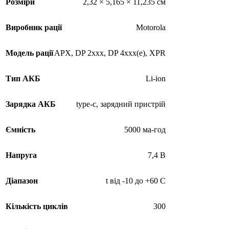
Розміри
2,32 × 5,165 × 11,235 см
Виробник рації
Motorola
Модель рації
APX
,
DP 2xxx
,
DP 4xxx(e)
,
XPR
Тип АКБ
Li-ion
Зарядка АКБ
type-c
,
зарядний пристрій
Ємність
5000 ма-год
Напруга
7,4 В
Діапазон
t від -10 до +60 C
Кількість циклів
300