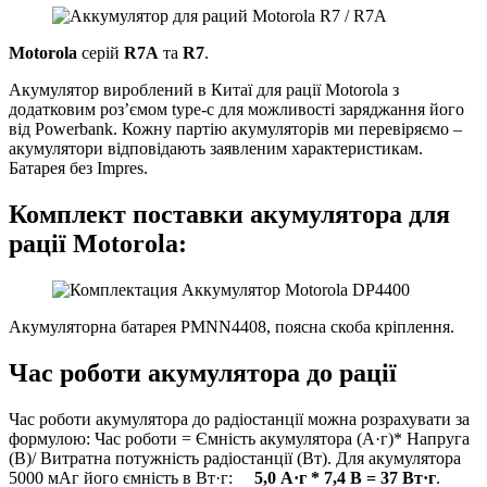
Motorola
серій
R7A
та
R7
.
Акумулятор вироблений в Китаї для рації Motorola з
додатковим роз’ємом type-c для можливості заряджання його
від Powerbank. Кожну партію акумуляторів ми перевіряємо –
акумулятори відповідають заявленим характеристикам.
Батарея без Impres.
Комплект поставки акумулятора для
рації Motorola:
Акумуляторна батарея PMNN4408, поясна скоба кріплення.
Час роботи акумулятора до рації
Час роботи акумулятора до радіостанції можна розрахувати за
формулою: Час роботи = Ємність акумулятора (А·г)* Напруга
(В)/ Витратна потужність радіостанції (Вт). Для акумулятора
5000 мАг його ємність в Вт·г:
5,0 А·г * 7,4 В = 37 Вт·г
.