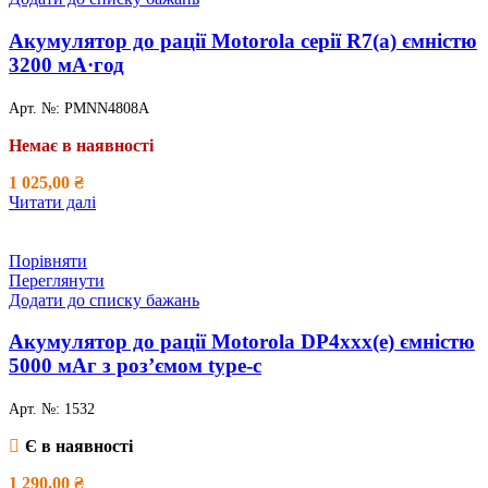
Акумулятор до рації Motorola серії R7(a) ємністю
3200 мА·год
Арт. №:
PMNN4808A
Немає в наявності
1 025,00
₴
Читати далі
Порівняти
Переглянути
Додати до списку бажань
Акумулятор до рації Motorola DP4xxx(e) ємністю
5000 мАг з роз’ємом type-c
Арт. №:
1532
Є в наявності
1 290,00
₴