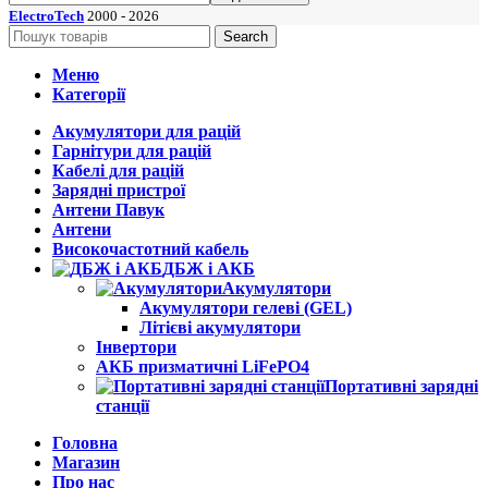
ElectroTech
2000 - 2026
Search
Меню
Категорії
Акумулятори для рацій
Гарнітури для рацій
Кабелі для рацій
Зарядні пристрої
Антени Павук
Антени
Високочастотний кабель
ДБЖ і АКБ
Акумулятори
Акумулятори гелеві (GEL)
Літієві акумулятори
Інвертори
АКБ призматичні LiFePO4
Портативні зарядні
станції
Головна
Магазин
Про нас