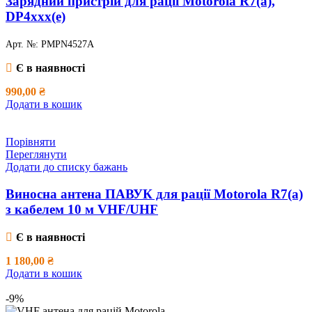
Зарядний пристрій для рації Motorola R7(a),
DP4xxx(e)
Арт. №:
PMPN4527A
Є в наявності
990,00
₴
Додати в кошик
Порівняти
Переглянути
Додати до списку бажань
Виносна антена ПАВУК для рації Motorola R7(a)
з кабелем 10 м VHF/UHF
Є в наявності
1 180,00
₴
Додати в кошик
-9%