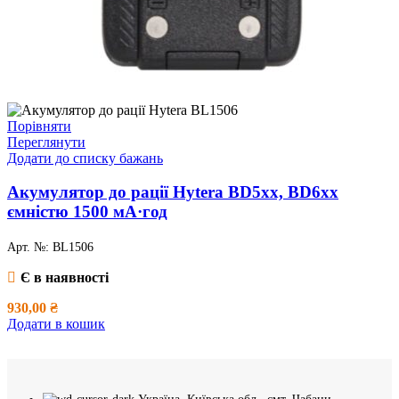
Порівняти
Переглянути
Додати до списку бажань
Акумулятор дo рації Hytera BD5xx, BD6xx
ємністю 1500 мА·год
Арт. №:
BL1506
Є в наявності
930,00
₴
Додати в кошик