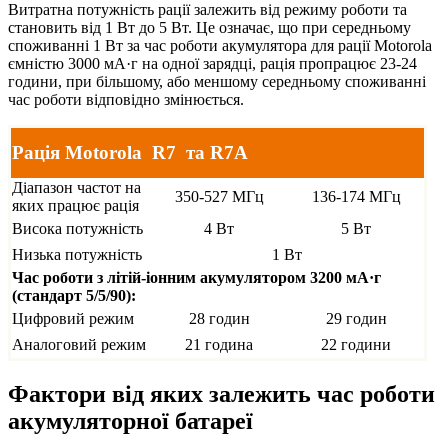
Витратна потужність рації залежить від режиму роботи та
становить від 1 Вт до 5 Вт. Це означає, що при середньому
споживанні 1 Вт за час роботи акумулятора для рації Motorola
ємністю 3000 мА·г на одної зарядці, рація пропрацює 23-24
години, при більшому, або меншому середньому споживанні
час роботи відповідно змінюється.
Рація Motorola R7 та R7A
Діапазон частот на
350-527 МГц
136-174 МГц
яких працює рація
Висока потужність
4 Вт
5 Вт
Низька потужність
1 Вт
Час роботи з літій-іонним акумулятором 3200 мА·г
(стандарт 5/5/90):
Цифровий режим
28 годин
29 годин
Аналоговий режим
21 година
22 години
Фактори від яких залежить час роботи
акумуляторної батареї