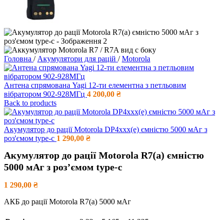
Головна
/
Акумулятори для рацій
/
Motorola
Антена спрямована Yagi 12-ти елементна з петльовим
вібратором 902-928МГц
4 200,00
₴
Back to products
Акумулятор до рації Motorola DP4xxx(e) ємністю 5000 мАг з
роз'ємом type-c
1 290,00
₴
Акумулятор до рації Motorola R7(a) ємністю
5000 мАг з роз’ємом type-c
1 290,00
₴
АКБ до рації Motorola R7(a) 5000 мАг