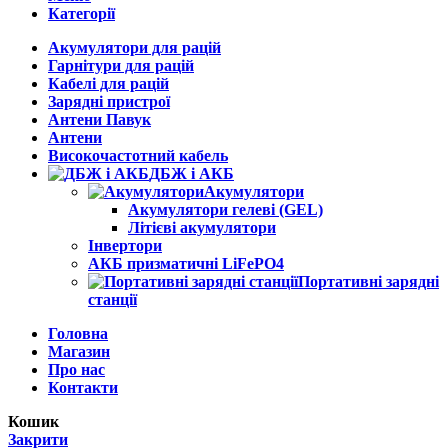
Категорії
Акумулятори для рацій
Гарнітури для рацій
Кабелі для рацій
Зарядні пристрої
Антени Павук
Антени
Високочастотний кабель
ДБЖ і АКБ
Акумулятори
Акумулятори гелеві (GEL)
Літієві акумулятори
Інвертори
АКБ призматичні LiFePO4
Портативні зарядні
станції
Головна
Магазин
Про нас
Контакти
Кошик
Закрити