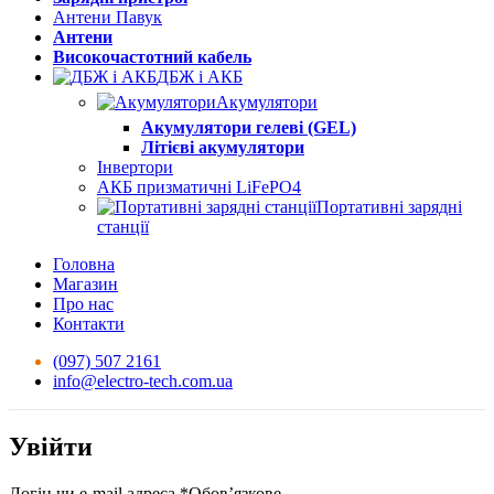
Антени Павук
Антени
Високочастотний кабель
ДБЖ і АКБ
Акумулятори
Акумулятори гелеві (GEL)
Літієві акумулятори
Інвертори
АКБ призматичні LiFePO4
Портативні зарядні
станції
Головна
Магазин
Про нас
Контакти
(097) 507 2161
info@electro-tech.com.ua
Увійти
Логін чи e-mail адреса
*
Обов’язкове