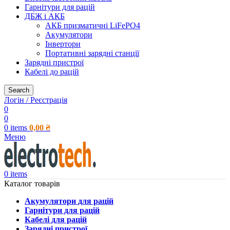
Гарнітури для рацій
ДБЖ і АКБ
АКБ призматичні LiFePO4
Акумулятори
Інвертори
Портативні зарядні станції
Зарядні пристрої
Кабелі до рацій
Search
Логін / Реєстрація
0
0
0
items
0,00
₴
Меню
0
items
Каталог товарів
Акумулятори для рацій
Гарнітури для рацій
Кабелі для рацій
Зарядні пристрої