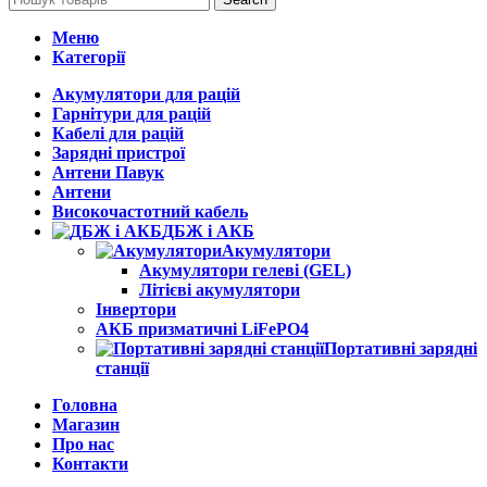
Меню
Категорії
Акумулятори для рацій
Гарнітури для рацій
Кабелі для рацій
Зарядні пристрої
Антени Павук
Антени
Високочастотний кабель
ДБЖ і АКБ
Акумулятори
Акумулятори гелеві (GEL)
Літієві акумулятори
Інвертори
АКБ призматичні LiFePO4
Портативні зарядні
станції
Головна
Магазин
Про нас
Контакти