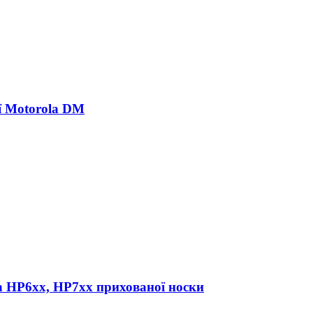
ї Motorola DM
ra HP6xx, HP7xx прихованої носки