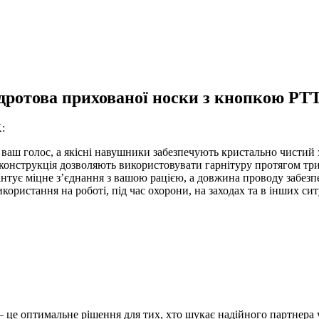
одротова прихованої носки з кнопкою PT
:
аш голос, а якісні навушники забезпечують кристально чистий 
конструкція дозволяють використовувати гарнітуру протягом три
нтує міцне з’єднання з вашою рацією, а довжина проводу забезпе
користання на роботі, під час охорони, на заходах та в інших сит
це оптимальне рішення для тих, хто шукає надійного партнера у 