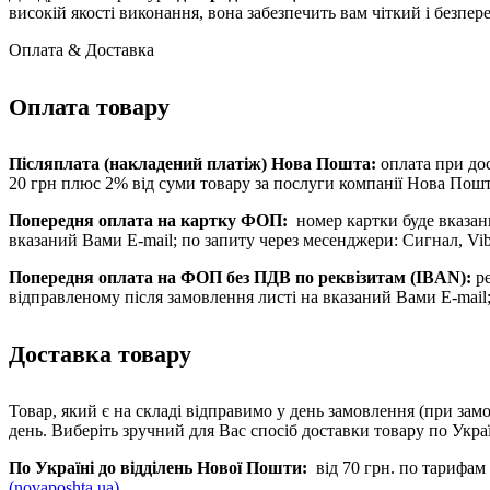
високій якості виконання, вона забезпечить вам чіткий і безпер
Оплата & Доставка
Оплата товару
Післяплата (накладений платіж) Нова Пошта:
оплата при до
20 грн плюс 2% від суми товару за послуги компанії Нова Пошт
Попередня оплата на картку ФОП:
номер картки буде вказан
вказаний Вами E-mail; по запиту через месенджери: Сигнал, Vib
Попередня оплата на ФОП без ПДВ
по реквізитам (IBAN)
:
ре
відправленому після замовлення листі на вказаний Вами E-mail;
Доставка товару
Товар, який є на складі відправимо у день замовлення (при замо
день. Виберіть зручний для Вас спосіб доставки товару по Украї
По Україні до відділень Нової Пошти:
від 70 грн. по тарифам
(novaposhta.ua)