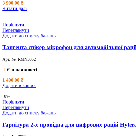
3 900,00
₴
Читати далі
Порівняти
Переглянути
Додати до списку бажань
Тангента спікер-мікрофон для автомобільної раці
Арт. №:
RMN5052
Є в наявності
1 400,00
₴
Додати в кошик
-9%
Порівняти
Переглянути
Додати до списку бажань
Гарнітура 2-х провідна для цифрових рацій Hyte