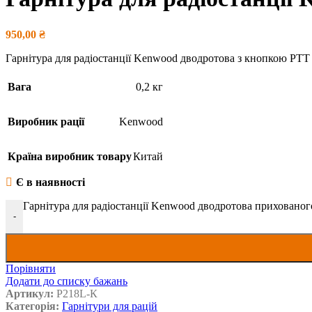
950,00
₴
Гарнітура для радіостанції Kenwood дводротова з кнопкою PTT
Вага
0,2 кг
Виробник рації
Kenwood
Країна виробник товару
Китай
Є в наявності
Гарнітура для радіостанції Kenwood дводротова прихованог
-
Порівняти
Додати до списку бажань
Артикул:
P218L-К
Категорія:
Гарнітури для рацій