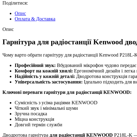
Поділитися:
Опис
Оплата & Доставка
Опис
Гарнітура для радіостанції Kenwood дв
Чому варто обрати гарнітуру для радіостанції Kenwood P218L-K
Професійний звук:
Вбудований мікрофон чудово передає в
Комфорт на кожній хвилі:
Ергономічний дизайн і легка 
Надійність у кожній деталі:
Дводротова конструкція гара
Універсальність застосування:
Ідеально підходить для ви
Ключові переваги гарнітури для радіостанції KENWOOD:
Сумісність з усіма раціями KENWOOD
Чіткий звук і мінімальні шуми
Зручна посадка
Міцна конструкція
Довгий термін служби
Дводротова гарнітура
для радіостанції KENWOOD
P218L-K — 