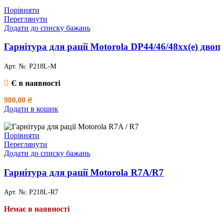
Порівняти
Переглянути
Додати до списку бажань
Гарнітура для рації Motorola DP44/46/48хх(e) дв
Арт. №:
P218L-M
Є в наявності
980,00
₴
Додати в кошик
Порівняти
Переглянути
Додати до списку бажань
Гарнітура для рації Motorola R7A/R7
Арт. №:
P218L-R7
Немає в наявності