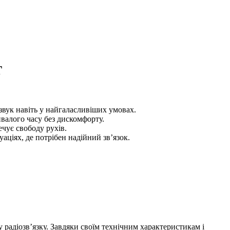
T
звук навіть у найгаласливіших умовах.
валого часу без дискомфорту.
чує свободу рухів.
уаціях, де потрібен надійний зв’язок.
радіозв’язку. Завдяки своїм технічним характеристикам і