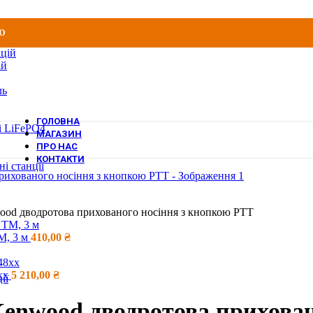
Ю
ацій
ій
ль
ГОЛОВНА
і LiFePO4
МАГАЗИН
ПРО НАС
КОНТАКТИ
і станції
wood дводротова прихованого носіння з кнопкою PTT
M, 3 м
410,00
₴
8хх
5 210,00
₴
ії
 Kenwood дводротова прихова