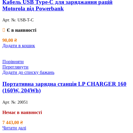
Кабель USB Type-C для заряджання рацій
Motorola від Powerbank
Арт. №:
USB-T-C
Є в наявності
90,00
₴
Додати в кошик
Порівняти
Переглянути
Додати до списку бажань
Портативна зарядна станція LP CHARGER 160
(160W, 204Wh)
Арт. №:
20051
Немає в наявності
7 443,00
₴
Читати далі