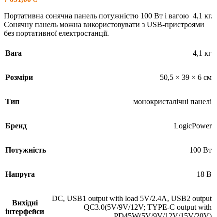
Портативна сонячна панель потужністю 100 Вт і вагою 4,1 кг.
Сонячну панель можна використовувати з USB-пристроями
без портативної електростанції.
Вага
4,1 кг
Розміри
50,5 × 39 × 6 см
Тип
монокристалічні панелі
Бренд
LogicPower
Потужність
100 Вт
Напруга
18 В
DС
,
USB1 output with load 5V/2.4A
,
USB2 output
Вихідні
QC3.0(5V/9V/12V; TYPE-C output with
інтерфейси
PD45W(5V/9V/12V/15V/20V)