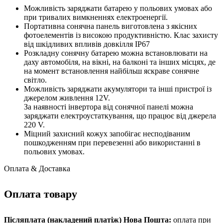
Можливість заряджати батарею у польових умовах або
при тривалих вимкненнях електроенергії.
Портативна сонячна панель виготовлена з якісних
фотоелементів із високою продуктивністю. Клас захисту
від шкідливих впливів довкілля IP67
Розкладну сонячну батарею можна встановлювати на
даху автомобіля, на вікні, на балконі та інших місцях, де
на момент встановлення найбільш яскраве сонячне
світло.
Можливість заряджати акумулятори та інші пристрої із
джерелом живлення 12V.
За наявності інвертора від сонячної панелі можна
заряджати електроустаткування, що працює від джерела
220 V.
Міцний захисний кожух запобігає несподіваним
пошкодженням при перевезенні або використанні в
польових умовах.
Оплата & Доставка
Оплата товару
Післяплата (накладений платіж) Нова Пошта:
оплата при