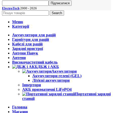
ElectroTech
2000 - 2026
Search
Меню
Категорії
Акумулятори для рацій
Гарнітури для рацій
Кабелі для рацій
Зарядні пристрої
Антени Павук
Антени
Високочастотний кабель
ДБЖ і АКБ
Акумулятори
Акумулятори гелеві (GEL)
Літієві акумулятори
Інвертори
АКБ призматичні LiFePO4
Портативні зарядні
станції
Головна
Магазин