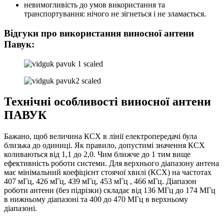
невимогливість до умов використання та
транспортування: нічого не зігнеться і не зламається.
Відгуки про використання виносної антени
Павук:
Технічні особливості виносної антени
ПАВУК
Бажано, щоб величина КСХ в лінії електропередачі була
близька до одиниці. Як правило, допустимі значення КСХ
коливаються від 1,1 до 2,0. Чим ближче до 1 тим вище
ефективність роботи системи. Для верхнього діапазону антена
має мінімальний коефіцієнт стоячої хвилі (КСХ) на частотах
407 мГц, 426 мГц, 439 мГц, 453 мГц , 466 мГц. Діапазон
роботи антени (без підрізки) складає від 136 МГц до 174 МГц
в нижньому діапазоні та 400 до 470 МГц в верхньому
діапазоні.