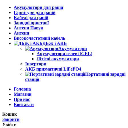
Акумулятори для рацій
Гарнітури для рацій
Кабелі для рацій
Зарядні пристрої
Антени Павук
Антени
Високочастотний кабель
ДБЖ і АКБ
Акумулятори
Акумулятори гелеві (GEL)
Літієві акумулятори
Інвертори
АКБ призматичні LiFePO4
Портативні зарядні
станції
Головна
Магазин
Про нас
Контакти
Кошик
Закрити
Увійти