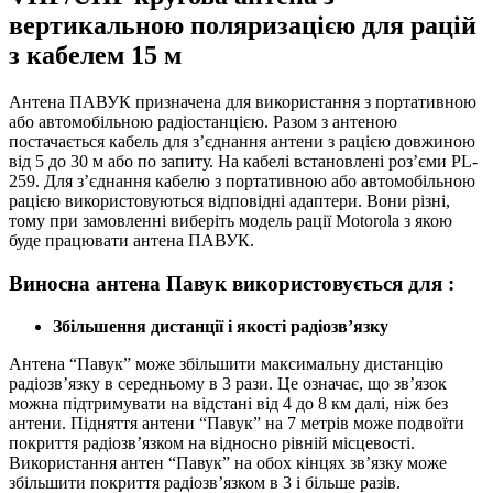
вертикальною поляризацією для рацій
з кабелем 15 м
Антена ПАВУК призначена для використання з портативною
або автомобільною радіостанцією. Разом з антеною
постачається кабель для з’єднання антени з рацією довжиною
від 5 до 30 м або по запиту. На кабелі встановлені роз’єми PL-
259. Для з’єднання кабелю з портативною або автомобільною
рацією використовуються відповідні адаптери. Вони різні,
тому при замовленні виберіть модель рації Motorola з якою
буде працювати антена ПАВУК.
Виносна антена Павук використовується для :
Збільшення дистанції і якості радіозв’язку
Антена “Павук” може збільшити максимальну дистанцію
радіозв’язку в середньому в 3 рази. Це означає, що зв’язок
можна підтримувати на відстані від 4 до 8 км далі, ніж без
антени. Підняття антени “Павук” на 7 метрів може подвоїти
покриття радіозв’язком на відносно рівній місцевості.
Використання антен “Павук” на обох кінцях зв’язку може
збільшити покриття радіозв’язком в 3 і більше разів.