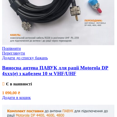
Порівняти
Переглянути
Додати до списку бажань
Виносна антена ПАВУК для рації Motorola DP
4xxx(e) з кабелем 10 м VHF/UHF
Є в наявності
1 090,00
₴
Додати в кошик