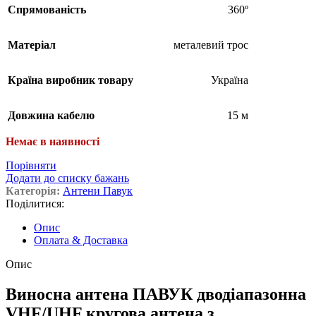
Спрямованість
360º
Матеріал
металевий трос
Країна виробник товару
Україна
Довжина кабелю
15 м
Немає в наявності
Порівняти
Додати до списку бажань
Категорія:
Антени Павук
Поділитися:
Опис
Оплата & Доставка
Опис
Виносна антена ПАВУК дводіапазонна
VHF/UHF кругова антена з