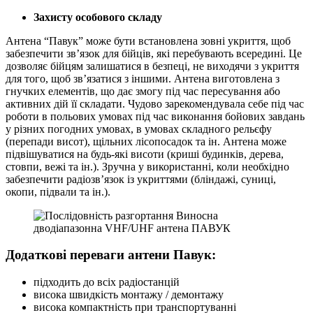
Захисту особового складу
Антена “Павук” може бути встановлена ​​зовні укриття, щоб
забезпечити зв’язок для бійців, які перебувають всередині. Це
дозволяє бійцям залишатися в безпеці, не виходячи з укриття
для того, щоб зв’язатися з іншими. Антена виготовлена з
гнучких елементів, що дає змогу під час пересування або
активних дій її складати. Чудово зарекомендувала себе під час
роботи в польових умовах під час виконання бойових завдань
у різних погодних умовах, в умовах складного рельєфу
(перепади висот), щільних лісопосадок та ін. Антена може
підвішуватися на будь-які висоти (криші будинків, дерева,
стовпи, вежі та ін.). Зручна у використанні, коли необхідно
забезпечити радіозв’язок із укриттями (бліндажі, суниці,
окопи, підвали та ін.).
Додаткові переваги антени Павук:
підходить до всіх радіостанцій
висока швидкість монтажу / демонтажу
висока компактність при транспортуванні