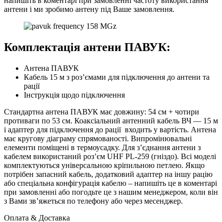
напишіть в коментарі при замовленні частоту використання
антени і ми зробимо антену під Ваше замовлення.
Комплектація антени ПАВУК:
Антена ПАВУК
Кабель 15 м з роз’ємами для підключення до антени та
рації
Інструкція щодо підключення
Стандартна антена ПАВУК має довжину: 54 см + чотири
противаги по 53 см. Коаксіальний антенний кабель ВЧ — 15 м
і адаптер для підключення до рації входить у вартість. Антена
має кругову діаграму спрямованості. Випромінювальні
елементи поміщені в термоусадку. Для з’єднання антени з
кабелем використаний роз’єм UHF PL-259 (гніздо). Всі моделі
комплектуються універсальною кріпильною петлею. Якщо
потрібен запасний кабель, додатковий адаптер на іншу рацію
або спеціальна конфігурація кабелю – напишіть це в коментарі
при замовленні або погодьте це з нашим менеджером, коли він
з Вами зв’яжеться по телефону або через месенджер.
Оплата & Доставка